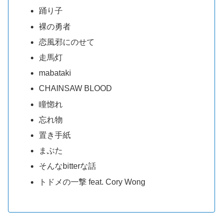
踊り子
裸の勇者
恋風邪にのせて
走馬灯
mabataki
CHAINSAW BLOOD
瞳惚れ
忘れ物
置き手紙
まぶた
そんなbitterな話
トドメの一撃 feat. Cory Wong