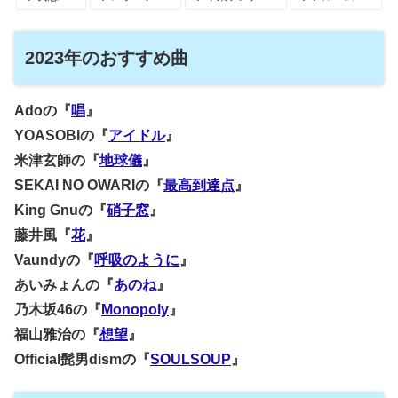
2023年のおすすめ曲
Adoの『
唱
』
YOASOBIの『
アイドル
』
米津玄師の『
地球儀
』
SEKAI NO OWARIの『
最高到達点
』
King Gnuの『
硝子窓
』
藤井風『
花
』
Vaundyの『
呼吸のように
』
あいみょんの『
あのね
』
乃木坂46の『
Monopoly
』
福山雅治の『
想望
』
Official髭男dismの『
SOULSOUP
』