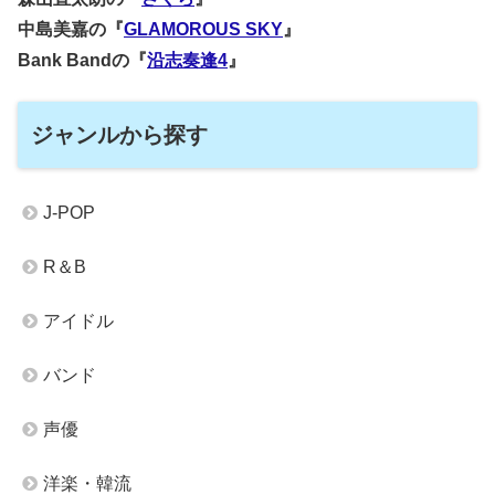
中島美嘉の『
GLAMOROUS SKY
』
Bank Bandの『
沿志奏逢4
』
ジャンルから探す
J-POP
R＆B
アイドル
バンド
声優
洋楽・韓流