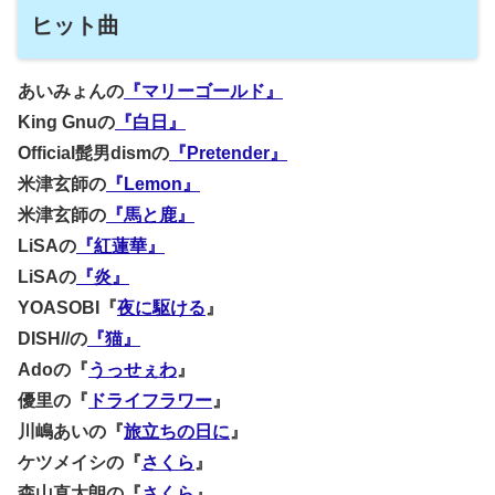
ヒット曲
あいみょんの
『マリーゴールド』
King Gnuの
『白日』
Official髭男dismの
『Pretender』
米津玄師の
『Lemon』
米津玄師の
『馬と鹿』
LiSAの
『紅蓮華』
LiSAの
『炎』
YOASOBI『
夜に駆ける
』
DISH//の
『猫』
Adoの『
うっせぇわ
』
優里の『
ドライフラワー
』
川嶋あいの『
旅立ちの日に
』
ケツメイシの『
さくら
』
森山直太朗の『
さくら
』