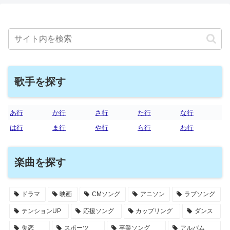
歌手を探す
あ行
か行
さ行
た行
な行
は行
ま行
や行
ら行
わ行
楽曲を探す
ドラマ
映画
CMソング
アニソン
ラブソング
テンションUP
応援ソング
カップリング
ダンス
失恋
スポーツ
卒業ソング
アルバム