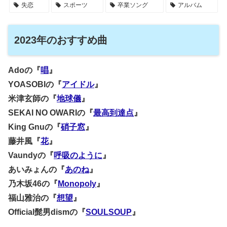
失恋
スポーツ
卒業ソング
アルバム
2023年のおすすめ曲
Adoの『
唱
』
YOASOBIの『
アイドル
』
米津玄師の『
地球儀
』
SEKAI NO OWARIの『
最高到達点
』
King Gnuの『
硝子窓
』
藤井風『
花
』
Vaundyの『
呼吸のように
』
あいみょんの『
あのね
』
乃木坂46の『
Monopoly
』
福山雅治の『
想望
』
Official髭男dismの『
SOULSOUP
』