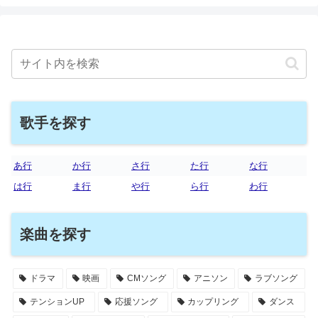
歌手を探す
あ行
か行
さ行
た行
な行
は行
ま行
や行
ら行
わ行
楽曲を探す
ドラマ
映画
CMソング
アニソン
ラブソング
テンションUP
応援ソング
カップリング
ダンス