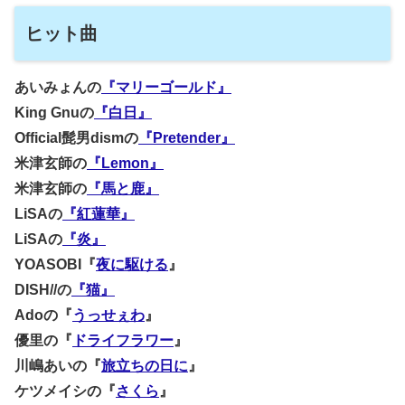
ヒット曲
あいみょんの
『マリーゴールド』
King Gnuの
『白日』
Official髭男dismの
『Pretender』
米津玄師の
『Lemon』
米津玄師の
『馬と鹿』
LiSAの
『紅蓮華』
LiSAの
『炎』
YOASOBI『
夜に駆ける
』
DISH//の
『猫』
Adoの『
うっせぇわ
』
優里の『
ドライフラワー
』
川嶋あいの『
旅立ちの日に
』
ケツメイシの『
さくら
』