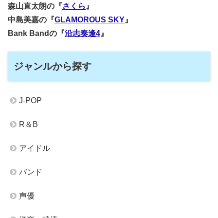
森山直太朗の『
さくら
』
中島美嘉の『
GLAMOROUS SKY
』
Bank Bandの『
沿志奏逢4
』
ジャンルから探す
J-POP
R＆B
アイドル
バンド
声優