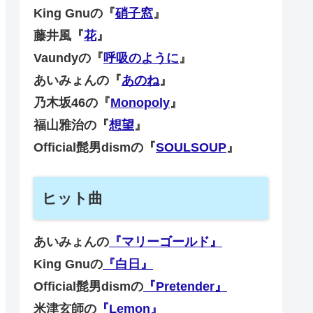
King Gnuの『
硝子窓
』
藤井風『
花
』
Vaundyの『
呼吸のように
』
あいみょんの『
あのね
』
乃木坂46の『
Monopoly
』
福山雅治の『
想望
』
Official髭男dismの『
SOULSOUP
』
ヒット曲
あいみょんの
『マリーゴールド』
King Gnuの
『白日』
Official髭男dismの
『Pretender』
米津玄師の
『Lemon』