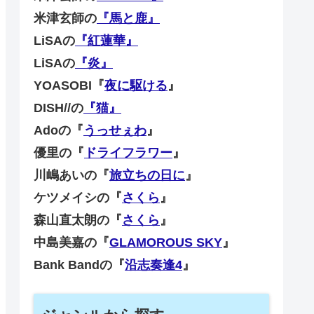
米津玄師の
『馬と鹿』
LiSAの
『紅蓮華』
LiSAの
『炎』
YOASOBI『
夜に駆ける
』
DISH//の
『猫』
Adoの『
うっせぇわ
』
優里の『
ドライフラワー
』
川嶋あいの『
旅立ちの日に
』
ケツメイシの『
さくら
』
森山直太朗の『
さくら
』
中島美嘉の『
GLAMOROUS SKY
』
Bank Bandの『
沿志奏逢4
』