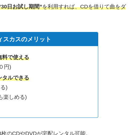
”30日お試し期間”
を利用すれば、CDを借りて曲をダ
Aディスカスのメリット
無料で使える
０円)
ンタルできる
る)
も楽しめる)
8枚のCDやDVDが宅配レンタル可能。