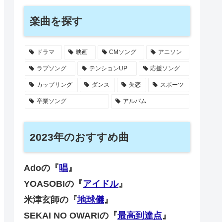
楽曲を探す
ドラマ
映画
CMソング
アニソン
ラブソング
テンションUP
応援ソング
カップリング
ダンス
失恋
スポーツ
卒業ソング
アルバム
2023年のおすすめ曲
Adoの『
唱
』
YOASOBIの『
アイドル
』
米津玄師の『
地球儀
』
SEKAI NO OWARIの『
最高到達点
』