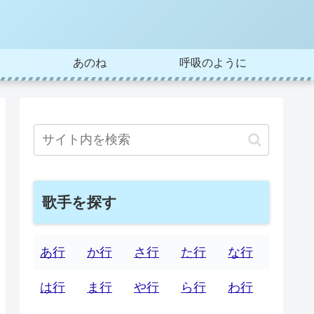
あのね
呼吸のように
歌手を探す
あ行
か行
さ行
た行
な行
は行
ま行
や行
ら行
わ行