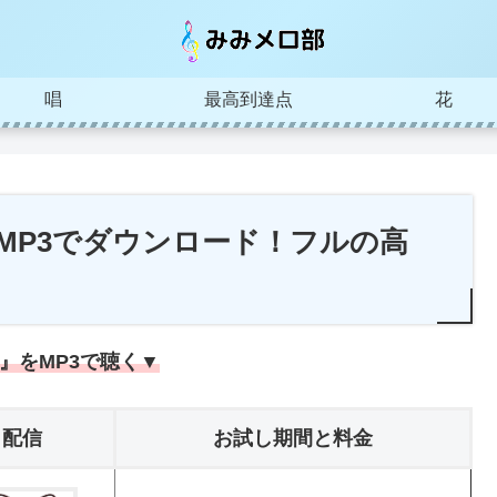
唱
最高到達点
花
をMP3でダウンロード！フルの高
』をMP3で聴く▼
配信
お試し期間と料金