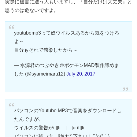
実際に被害に遭う人もいますし、『自分だけは大丈夫』と
思うのは危ないですよ。
youtubemp3って奴ウイルスあるから気をつけろ
よ～
自分もそれで感染したから～
— 水源君のつぶやき＠ポケモンMAD製作諦めま
した (@syameimaru12)
July 20, 2017
パソコンのYoutube MP3で音楽をダウンロードし
たんですが、
ウイルスの警告がil||li＿|￣|○ il||li
パソコンに強い方、助けて下さい！(´°̥̥̥ω°̥̥̥｀)