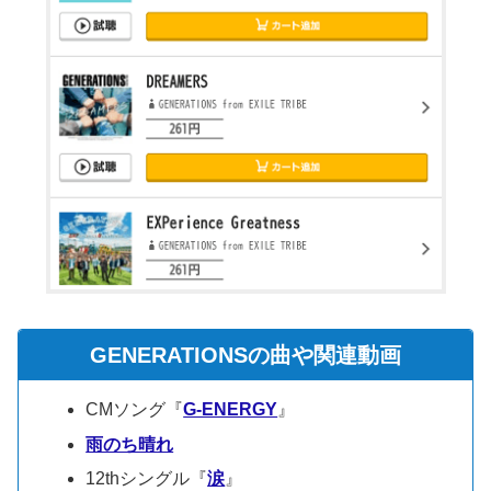
GENERATIONSの曲や関連動画
CMソング『
G-ENERGY
』
雨のち晴れ
12thシングル『
涙
』