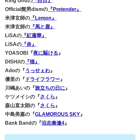
King Gnuの
『白日』
Official髭男dismの
『Pretender』
米津玄師の
『Lemon』
米津玄師の
『馬と鹿』
LiSAの
『紅蓮華』
LiSAの
『炎』
YOASOBI『
夜に駆ける
』
DISH//の
『猫』
Adoの『
うっせぇわ
』
優里の『
ドライフラワー
』
川嶋あいの『
旅立ちの日に
』
ケツメイシの『
さくら
』
森山直太朗の『
さくら
』
中島美嘉の『
GLAMOROUS SKY
』
Bank Bandの『
沿志奏逢4
』