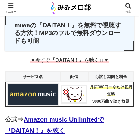
PR
メニュー
検索
miwaの『DAITAN！』を無料で視聴す
る方法！MP3のフルで無料ダウンロー
ドも可能
▼今すぐ『DAITAN！』を聴く↓↓▼
サービス名
配信
お試し期間と料金
月額980円⇒
今だけ初月
無料
9000万曲が聴き放題
公式⇒
Amazon music Unlimitedで
『DAITAN！』を聴く