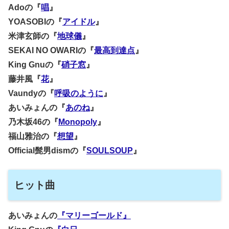
Adoの『
唱
』
YOASOBIの『
アイドル
』
米津玄師の『
地球儀
』
SEKAI NO OWARIの『
最高到達点
』
King Gnuの『
硝子窓
』
藤井風『
花
』
Vaundyの『
呼吸のように
』
あいみょんの『
あのね
』
乃木坂46の『
Monopoly
』
福山雅治の『
想望
』
Official髭男dismの『
SOULSOUP
』
ヒット曲
あいみょんの
『マリーゴールド』