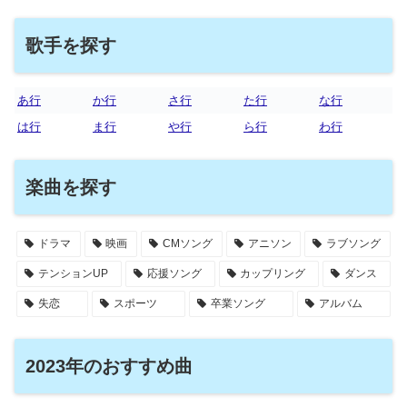
歌手を探す
あ行
か行
さ行
た行
な行
は行
ま行
や行
ら行
わ行
楽曲を探す
ドラマ
映画
CMソング
アニソン
ラブソング
テンションUP
応援ソング
カップリング
ダンス
失恋
スポーツ
卒業ソング
アルバム
2023年のおすすめ曲