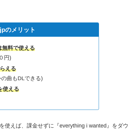
c.jpのメリット
は無料で使える
０円)
もらえる
ted以外の曲もDLできる)
を使える
えば、課金せずに『everything i wanted』をダウ