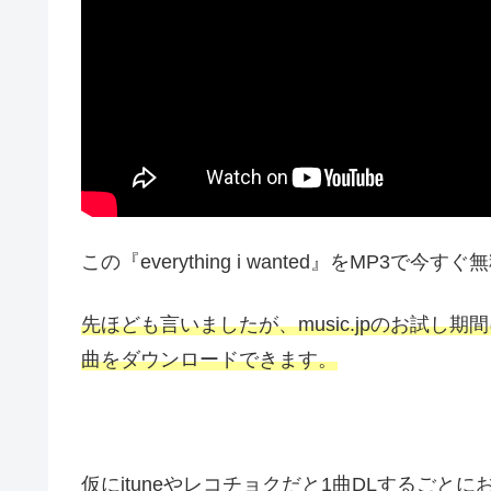
この『everything i wanted』をMP3で
先ほども言いましたが、music.jpのお試
曲をダウンロードできます。
仮にituneやレコチョクだと1曲DLするごと