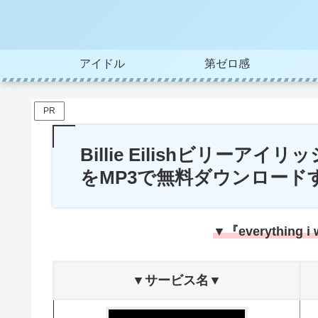
アイドル
第ゼロ感
PR
Billie Eilishビリーアイリッシ
をMP3で無料ダウンロード
▼『everything
▼サービス名▼