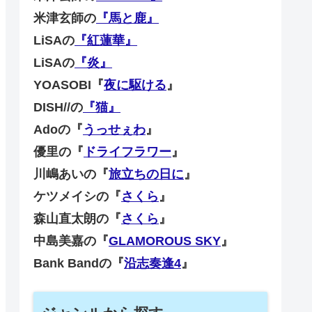
米津玄師の
『馬と鹿』
LiSAの
『紅蓮華』
LiSAの
『炎』
YOASOBI『
夜に駆ける
』
DISH//の
『猫』
Adoの『
うっせぇわ
』
優里の『
ドライフラワー
』
川嶋あいの『
旅立ちの日に
』
ケツメイシの『
さくら
』
森山直太朗の『
さくら
』
中島美嘉の『
GLAMOROUS SKY
』
Bank Bandの『
沿志奏逢4
』