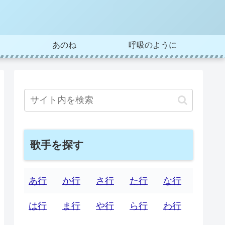
あのね
呼吸のように
歌手を探す
あ行
か行
さ行
た行
な行
は行
ま行
や行
ら行
わ行