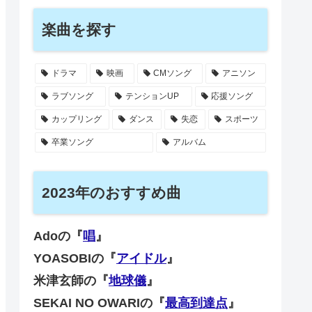
楽曲を探す
ドラマ
映画
CMソング
アニソン
ラブソング
テンションUP
応援ソング
カップリング
ダンス
失恋
スポーツ
卒業ソング
アルバム
2023年のおすすめ曲
Adoの『
唱
』
YOASOBIの『
アイドル
』
米津玄師の『
地球儀
』
SEKAI NO OWARIの『
最高到達点
』