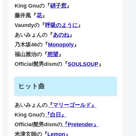
King Gnuの『
硝子窓
』
藤井風『
花
』
Vaundyの『
呼吸のように
』
あいみょんの『
あのね
』
乃木坂46の『
Monopoly
』
福山雅治の『
想望
』
Official髭男dismの『
SOULSOUP
』
ヒット曲
あいみょんの
『マリーゴールド』
King Gnuの
『白日』
Official髭男dismの
『Pretender』
米津玄師の
『Lemon』