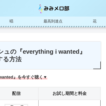
唱
最高到達点
花
ュの『everything i wanted』
する方法
 i wanted』を今すぐ聴く▼
配信
お試し期間と料金