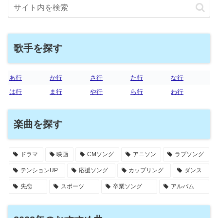
歌手を探す
あ行
か行
さ行
た行
な行
は行
ま行
や行
ら行
わ行
楽曲を探す
ドラマ
映画
CMソング
アニソン
ラブソング
テンションUP
応援ソング
カップリング
ダンス
失恋
スポーツ
卒業ソング
アルバム