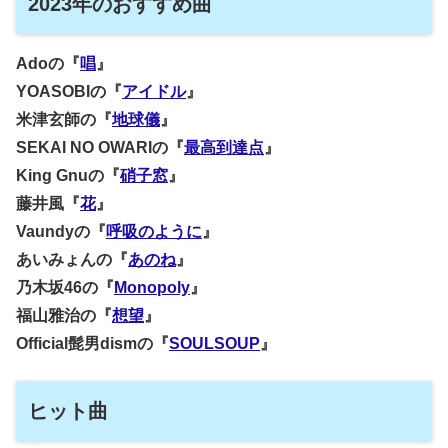
2023年のおすすめ曲
Adoの『
唱
』
YOASOBIの『
アイドル
』
米津玄師の『
地球儀
』
SEKAI NO OWARIの『
最高到達点
』
King Gnuの『
硝子窓
』
藤井風『
花
』
Vaundyの『
呼吸のように
』
あいみょんの『
あのね
』
乃木坂46の『
Monopoly
』
福山雅治の『
想望
』
Official髭男dismの『
SOULSOUP
』
ヒット曲