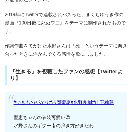
2019年にTwitterで連載されバズった、きくちゆうき作の
漫画『100日後に死ぬワニ』をテーマに制作されたもので
す。
作詞作曲をてがけた水野さんは「死」というテーマに向き
合ったときに浮かんでくる感情を歌にしました。
『生きる』を視聴したファンの感想【Twitterよ
り】
#いきものがかり
#吉岡聖恵
#水野良樹
#山下穗尊
聖恵ちゃんの衣装可愛い😍
水野さんのギター🎸の弾き方好きだわ