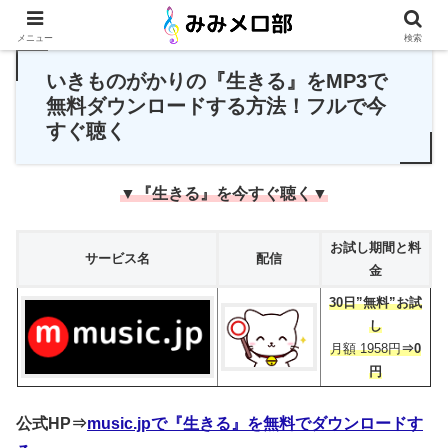
PR
メニュー
検索
いきものがかりの『生きる』をMP3で
無料ダウンロードする方法！フルで今
すぐ聴く
▼『生きる』を今すぐ聴く▼
お試し期間と料
サービス名
配信
金
30日”無料”お試
し
月額 1958円
⇒0
円
公式HP⇒
music.jpで『生きる』を無料でダウンロードす