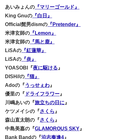
あいみょんの
『マリーゴールド』
King Gnuの
『白日』
Official髭男dismの
『Pretender』
米津玄師の
『Lemon』
米津玄師の
『馬と鹿』
LiSAの
『紅蓮華』
LiSAの
『炎』
YOASOBI『
夜に駆ける
』
DISH//の
『猫』
Adoの『
うっせぇわ
』
優里の『
ドライフラワー
』
川嶋あいの『
旅立ちの日に
』
ケツメイシの『
さくら
』
森山直太朗の『
さくら
』
中島美嘉の『
GLAMOROUS SKY
』
Bank Bandの『
沿志奏逢4
』