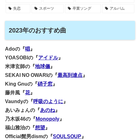
失恋
スポーツ
卒業ソング
アルバム
2023年のおすすめ曲
Adoの『
唱
』
YOASOBIの『
アイドル
』
米津玄師の『
地球儀
』
SEKAI NO OWARIの『
最高到達点
』
King Gnuの『
硝子窓
』
藤井風『
花
』
Vaundyの『
呼吸のように
』
あいみょんの『
あのね
』
乃木坂46の『
Monopoly
』
福山雅治の『
想望
』
Official髭男dismの『
SOULSOUP
』