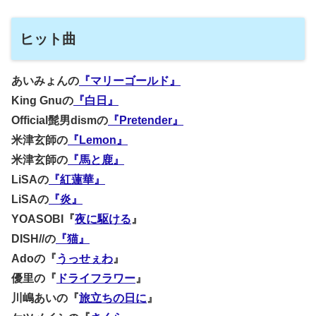
ヒット曲
あいみょんの
『マリーゴールド』
King Gnuの
『白日』
Official髭男dismの
『Pretender』
米津玄師の
『Lemon』
米津玄師の
『馬と鹿』
LiSAの
『紅蓮華』
LiSAの
『炎』
YOASOBI『
夜に駆ける
』
DISH//の
『猫』
Adoの『
うっせぇわ
』
優里の『
ドライフラワー
』
川嶋あいの『
旅立ちの日に
』