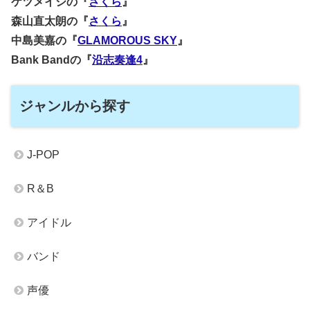
ケツメイシの『
さくら
』
森山直太朗の『
さくら
』
中島美嘉の『
GLAMOROUS SKY
』
Bank Bandの『
沿志奏逢4
』
ジャンルから探す
J-POP
R＆B
アイドル
バンド
声優