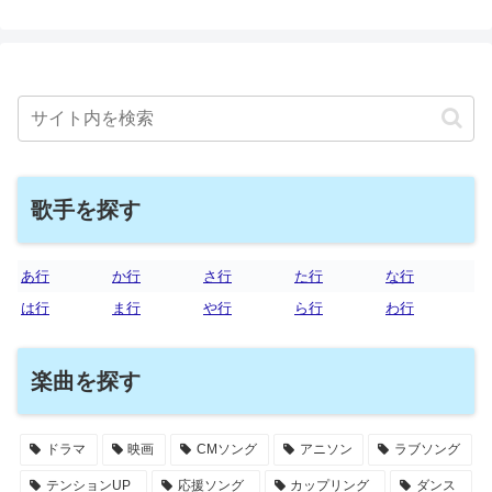
歌手を探す
あ行
か行
さ行
た行
な行
は行
ま行
や行
ら行
わ行
楽曲を探す
ドラマ
映画
CMソング
アニソン
ラブソング
テンションUP
応援ソング
カップリング
ダンス