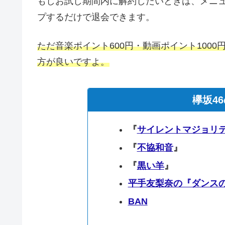
もしお試し期間内に解約したいときは、メニ
プするだけで退会できます。
ただ音楽ポイント600円・動画ポイント100
方が良いですよ。
欅坂4
『
サイレントマジョリ
『
不協和音
』
『
黒い羊
』
平手友梨奈の『ダンス
BAN