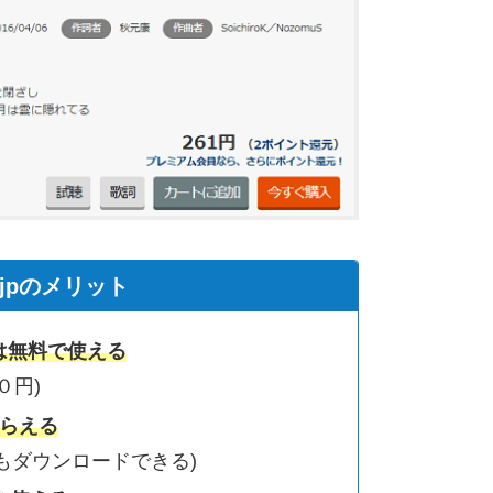
c.jpのメリット
は無料で使える
０円)
もらえる
もダウンロードできる)