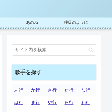
あのね
呼吸のように
歌手を探す
あ行
か行
さ行
た行
な行
は行
ま行
や行
ら行
わ行