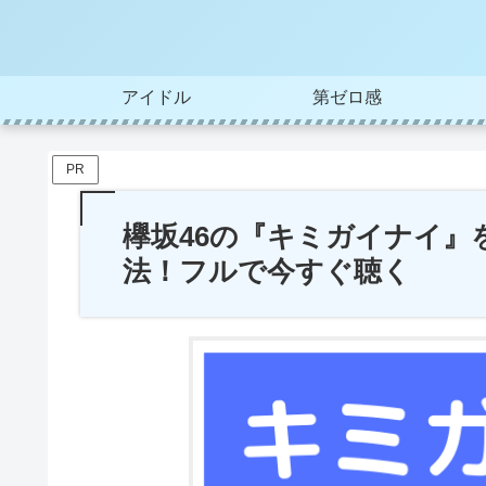
アイドル
第ゼロ感
PR
欅坂46の『キミガイナイ』
法！フルで今すぐ聴く