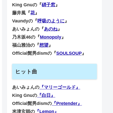
King Gnuの『
硝子窓
』
藤井風『
花
』
Vaundyの『
呼吸のように
』
あいみょんの『
あのね
』
乃木坂46の『
Monopoly
』
福山雅治の『
想望
』
Official髭男dismの『
SOULSOUP
』
ヒット曲
あいみょんの
『マリーゴールド』
King Gnuの
『白日』
Official髭男dismの
『Pretender』
米津玄師の
『Lemon』