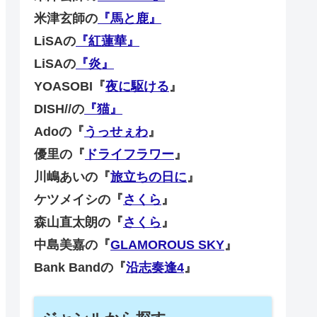
米津玄師の
『馬と鹿』
LiSAの
『紅蓮華』
LiSAの
『炎』
YOASOBI『
夜に駆ける
』
DISH//の
『猫』
Adoの『
うっせぇわ
』
優里の『
ドライフラワー
』
川嶋あいの『
旅立ちの日に
』
ケツメイシの『
さくら
』
森山直太朗の『
さくら
』
中島美嘉の『
GLAMOROUS SKY
』
Bank Bandの『
沿志奏逢4
』