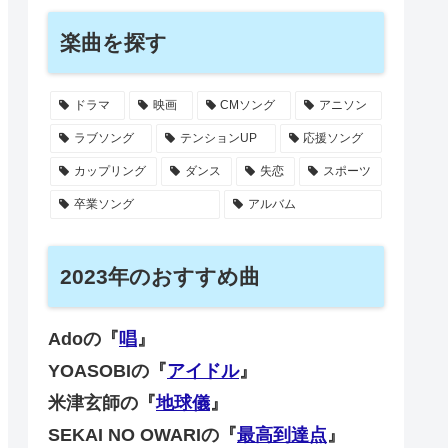
楽曲を探す
ドラマ
映画
CMソング
アニソン
ラブソング
テンションUP
応援ソング
カップリング
ダンス
失恋
スポーツ
卒業ソング
アルバム
2023年のおすすめ曲
Adoの『
唱
』
YOASOBIの『
アイドル
』
米津玄師の『
地球儀
』
SEKAI NO OWARIの『
最高到達点
』