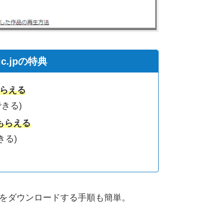
ic.jpの特典
もらえる
きる)
もらえる
きる)
中』をダウンロードする手順も簡単。