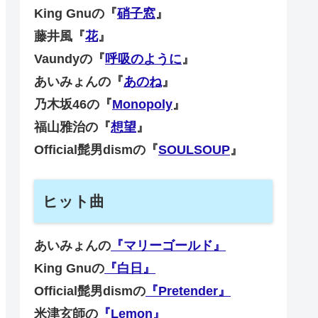
King Gnuの『
硝子窓
』
藤井風『
花
』
Vaundyの『
呼吸のように
』
あいみょんの『
あのね
』
乃木坂46の『
Monopoly
』
福山雅治の『
想望
』
Official髭男dismの『
SOULSOUP
』
ヒット曲
あいみょんの
『マリーゴールド』
King Gnuの
『白日』
Official髭男dismの
『Pretender』
米津玄師の
『Lemon』