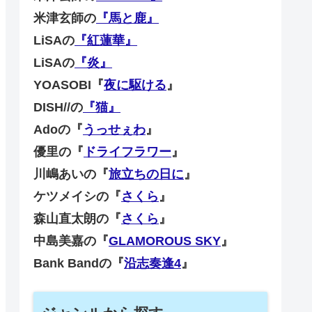
米津玄師の
『馬と鹿』
LiSAの
『紅蓮華』
LiSAの
『炎』
YOASOBI『
夜に駆ける
』
DISH//の
『猫』
Adoの『
うっせぇわ
』
優里の『
ドライフラワー
』
川嶋あいの『
旅立ちの日に
』
ケツメイシの『
さくら
』
森山直太朗の『
さくら
』
中島美嘉の『
GLAMOROUS SKY
』
Bank Bandの『
沿志奏逢4
』