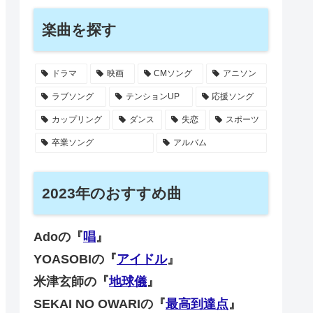
楽曲を探す
ドラマ
映画
CMソング
アニソン
ラブソング
テンションUP
応援ソング
カップリング
ダンス
失恋
スポーツ
卒業ソング
アルバム
2023年のおすすめ曲
Adoの『
唱
』
YOASOBIの『
アイドル
』
米津玄師の『
地球儀
』
SEKAI NO OWARIの『
最高到達点
』