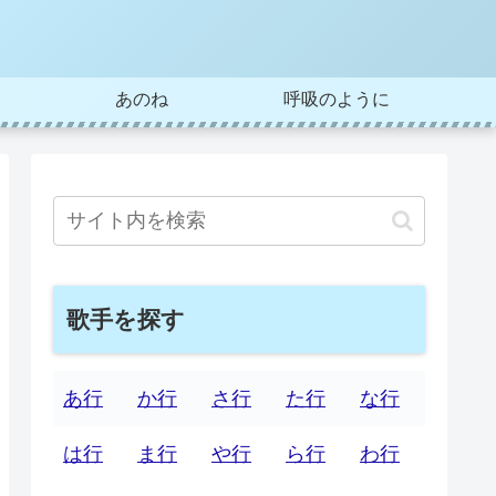
あのね
呼吸のように
歌手を探す
あ行
か行
さ行
た行
な行
は行
ま行
や行
ら行
わ行