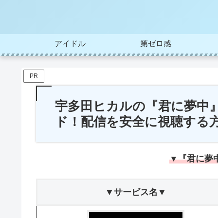
アイドル
第ゼロ感
PR
宇多田ヒカルの『君に夢中』
ド！配信を安全に視聴する
▼『君に夢
▼サービス名▼