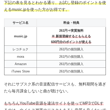
下記の表を見るとわかる通り、お試し登録のポイントを使
えるmusic.jpを使った方がお得です。
サービス名
料金・特典
261円⇒実質無料
music.jp
※ 新規登録するともらえる
600円分のポイントが使える
レコチョク
261円の個別購入
mora
261円の個別購入
Amazon
261円の個別購入
iTunes Store
261円の個別購入
それにサブスク系の音楽配信サービスも、無料期間を過ぎ
たら毎月課金しないと曲が聴けない。
もちろんYouTube音源を違法サイトを使ってMP3でDLす