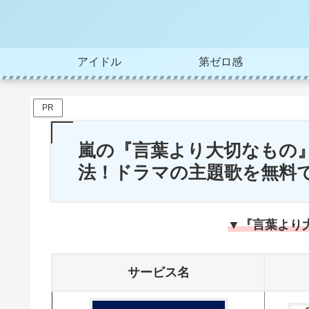
アイドル
第ゼロ感
PR
嵐の『言葉より大切なもの』
法！ドラマの主題歌を無料
▼『言葉より
サービス名