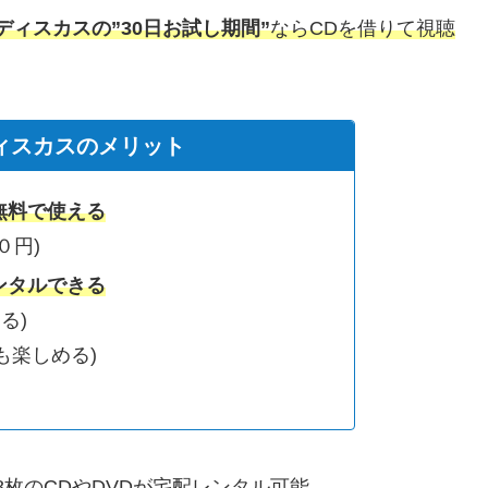
YAディスカスの”30日お試し期間”
ならCDを借りて視聴
Aディスカスのメリット
無料で使える
０円)
ンタルできる
る)
も楽しめる)
8枚のCDやDVDが宅配レンタル可能。