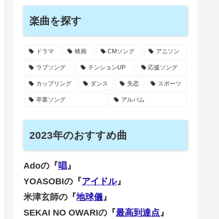
楽曲を探す
ドラマ
映画
CMソング
アニソン
ラブソング
テンションUP
応援ソング
カップリング
ダンス
失恋
スポーツ
卒業ソング
アルバム
2023年のおすすめ曲
Adoの『
唱
』
YOASOBIの『
アイドル
』
米津玄師の『
地球儀
』
SEKAI NO OWARIの『
最高到達点
』