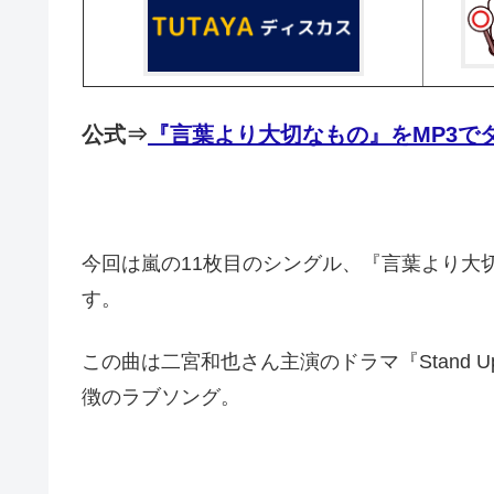
公式⇒
『言葉より大切なもの』をMP3で
今回は嵐の11枚目のシングル、『言葉より大
す。
この曲は二宮和也さん主演のドラマ『Stand
徴のラブソング。