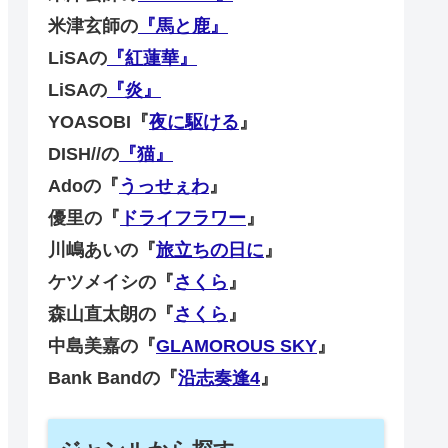
米津玄師の
『馬と鹿』
LiSAの
『紅蓮華』
LiSAの
『炎』
YOASOBI『
夜に駆ける
』
DISH//の
『猫』
Adoの『
うっせぇわ
』
優里の『
ドライフラワー
』
川嶋あいの『
旅立ちの日に
』
ケツメイシの『
さくら
』
森山直太朗の『
さくら
』
中島美嘉の『
GLAMOROUS SKY
』
Bank Bandの『
沿志奏逢4
』