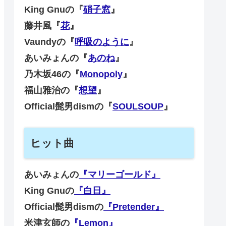
King Gnuの『
硝子窓
』
藤井風『
花
』
Vaundyの『
呼吸のように
』
あいみょんの『
あのね
』
乃木坂46の『
Monopoly
』
福山雅治の『
想望
』
Official髭男dismの『
SOULSOUP
』
ヒット曲
あいみょんの
『マリーゴールド』
King Gnuの
『白日』
Official髭男dismの
『Pretender』
米津玄師の
『Lemon』