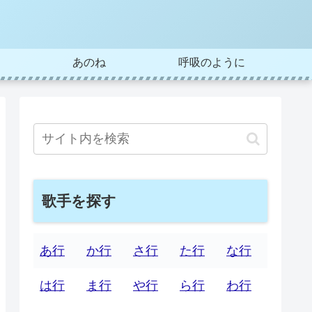
あのね
呼吸のように
歌手を探す
あ行
か行
さ行
た行
な行
は行
ま行
や行
ら行
わ行