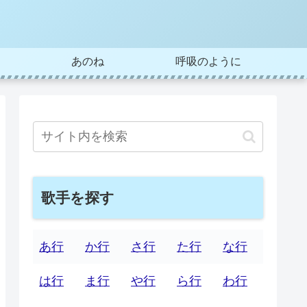
あのね
呼吸のように
歌手を探す
あ行
か行
さ行
た行
な行
は行
ま行
や行
ら行
わ行