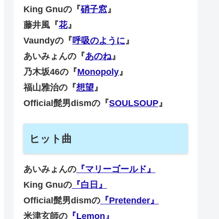
King Gnuの『
硝子窓
』
藤井風『
花
』
Vaundyの『
呼吸のように
』
あいみょんの『
あのね
』
乃木坂46の『
Monopoly
』
福山雅治の『
想望
』
Official髭男dismの『
SOULSOUP
』
ヒット曲
あいみょんの
『マリーゴールド』
King Gnuの
『白日』
Official髭男dismの
『Pretender』
米津玄師の
『Lemon』