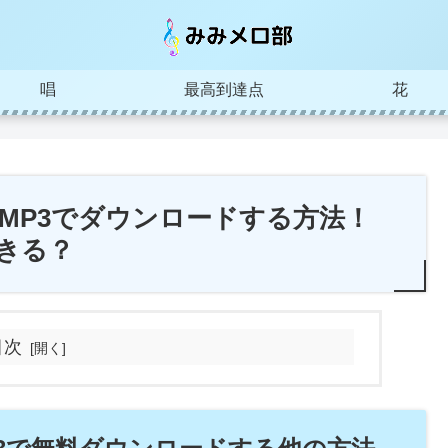
唱
最高到達点
花
をMP3でダウンロードする方法！
きる？
目次