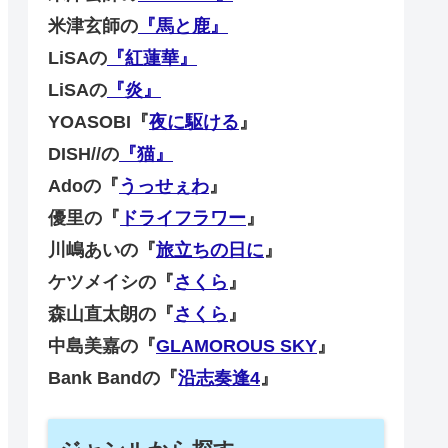
米津玄師の
『馬と鹿』
LiSAの
『紅蓮華』
LiSAの
『炎』
YOASOBI『
夜に駆ける
』
DISH//の
『猫』
Adoの『
うっせぇわ
』
優里の『
ドライフラワー
』
川嶋あいの『
旅立ちの日に
』
ケツメイシの『
さくら
』
森山直太朗の『
さくら
』
中島美嘉の『
GLAMOROUS SKY
』
Bank Bandの『
沿志奏逢4
』