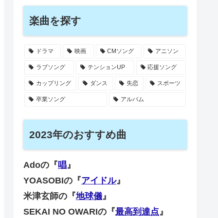
楽曲を探す
ドラマ
映画
CMソング
アニソン
ラブソング
テンションUP
応援ソング
カップリング
ダンス
失恋
スポーツ
卒業ソング
アルバム
2023年のおすすめ曲
Adoの『
唱
』
YOASOBIの『
アイドル
』
米津玄師の『
地球儀
』
SEKAI NO OWARIの『
最高到達点
』