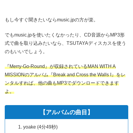
もし今すぐ聞きたいならmusic.jpの方が楽。
でもmusic.jpを使いたくなかったり、CD音源からMP3形
式で曲を取り込みたいなら、TSUTAYAディスカスを使う
のもいいでしょう。
『Merry-Go-Round』が収録されているMAN WITH A
MISSIONのアルバム『Break and Cross the Walls I』をレ
ンタルすれば、他の曲もMP3でダウンロードできます
よ。
【アルバムの曲目】
yoake (4分49秒)