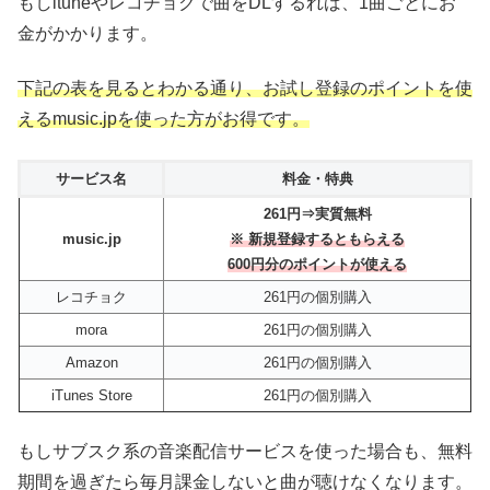
もしituneやレコチョクで曲をDLするれば、1曲ごとにお
金がかかります。
下記の表を見るとわかる通り、お試し登録のポイントを使
えるmusic.jpを使った方がお得です。
サービス名
料金・特典
261円⇒実質無料
music.jp
※ 新規登録するともらえる
600円分のポイントが使える
レコチョク
261円の個別購入
mora
261円の個別購入
Amazon
261円の個別購入
iTunes Store
261円の個別購入
もしサブスク系の音楽配信サービスを使った場合も、無料
期間を過ぎたら毎月課金しないと曲が聴けなくなります。