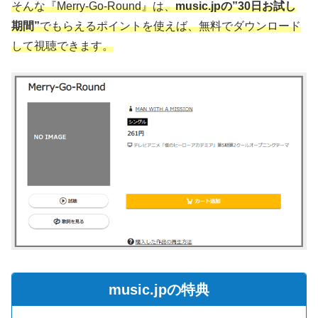
そんな『Merry-Go-Round』は、
music.jpの”30日お試し
期間”
でもらえるポイントを使えば、無料でダウンロード
して視聴できます。
music.jpの特典