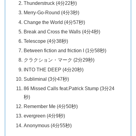
Thunderstruck (4分22秒)
Merry-Go-Round (4分3秒)
Change the World (4分57秒)
Break and Cross the Walls (4分4秒)
Telescope (4分38秒)
Between fiction and friction I (1分58秒)
クラクション・マーク (2分29秒)
INTO THE DEEP (4分20秒)
Subliminal (3分47秒)
86 Missed Calls feat.Patrick Stump (3分24
秒)
Remember Me (4分50秒)
evergreen (4分9秒)
Anonymous (4分55秒)