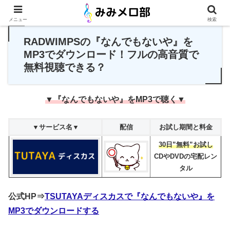
PR
メニュー
検索
RADWIMPSの『なんでもないや』を
MP3でダウンロード！フルの高音質で
無料視聴できる？
▼『なんでもないや』をMP3で聴く▼
▼サービス名▼
配信
お試し期間と料金
30日”無料”お試し
CDやDVDの宅配レン
タル
公式HP⇒
TSUTAYAディスカスで『なんでもないや』を
MP3でダウンロードする