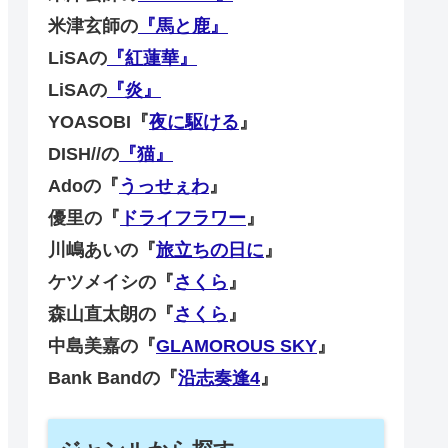
米津玄師の
『馬と鹿』
LiSAの
『紅蓮華』
LiSAの
『炎』
YOASOBI『
夜に駆ける
』
DISH//の
『猫』
Adoの『
うっせぇわ
』
優里の『
ドライフラワー
』
川嶋あいの『
旅立ちの日に
』
ケツメイシの『
さくら
』
森山直太朗の『
さくら
』
中島美嘉の『
GLAMOROUS SKY
』
Bank Bandの『
沿志奏逢4
』