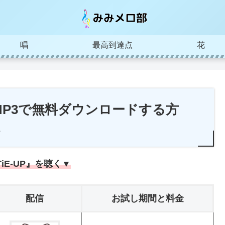
唱
最高到達点
花
P』をMP3で無料ダウンロードする方
く
TiE-UP』を聴く▼
配信
お試し期間と料金