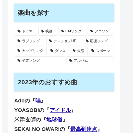
楽曲を探す
ドラマ
映画
CMソング
アニソン
ラブソング
テンションUP
応援ソング
カップリング
ダンス
失恋
スポーツ
卒業ソング
アルバム
2023年のおすすめ曲
Adoの『
唱
』
YOASOBIの『
アイドル
』
米津玄師の『
地球儀
』
SEKAI NO OWARIの『
最高到達点
』