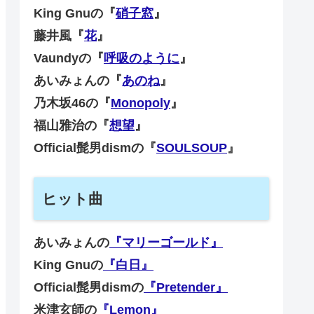
King Gnuの『
硝子窓
』
藤井風『
花
』
Vaundyの『
呼吸のように
』
あいみょんの『
あのね
』
乃木坂46の『
Monopoly
』
福山雅治の『
想望
』
Official髭男dismの『
SOULSOUP
』
ヒット曲
あいみょんの
『マリーゴールド』
King Gnuの
『白日』
Official髭男dismの
『Pretender』
米津玄師の
『Lemon』