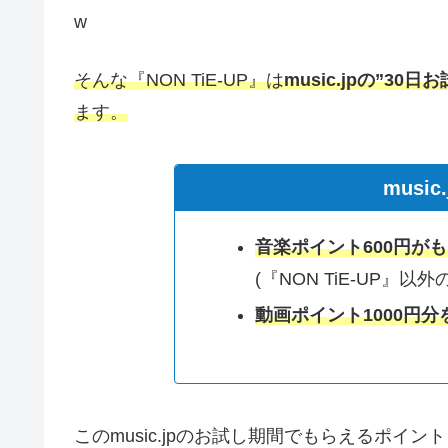
w
そんな『NON TiE-UP』は
music.jpの”30日
ます。
musi
音楽ポイント600円が
(『NON TiE-UP』以
動画ポイント1000円分
このmusic.jpのお試し期間でもらえるポイン