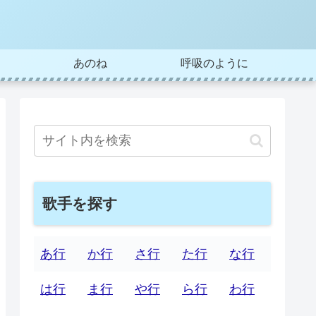
あのね
呼吸のように
歌手を探す
あ行
か行
さ行
た行
な行
は行
ま行
や行
ら行
わ行