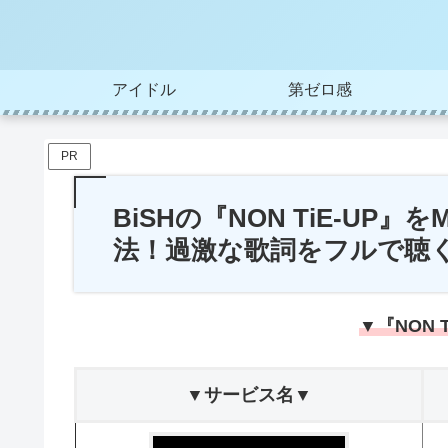
アイドル
第ゼロ感
PR
BiSHの『NON TiE-U
法！過激な歌詞をフルで聴
▼『NON 
▼サービス名▼