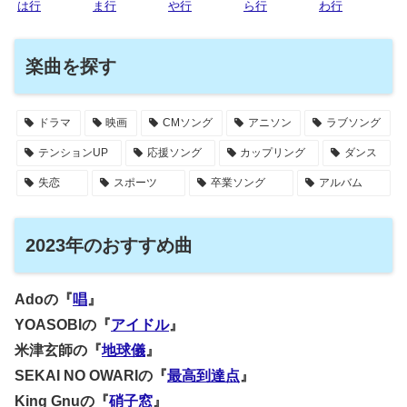
は行
ま行
や行
ら行
わ行
楽曲を探す
ドラマ
映画
CMソング
アニソン
ラブソング
テンションUP
応援ソング
カップリング
ダンス
失恋
スポーツ
卒業ソング
アルバム
2023年のおすすめ曲
Adoの『
唱
』
YOASOBIの『
アイドル
』
米津玄師の『
地球儀
』
SEKAI NO OWARIの『
最高到達点
』
King Gnuの『
硝子窓
』