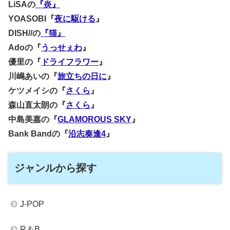
LiSAの
『炎』
YOASOBI『
夜に駆ける
』
DISH//の
『猫』
Adoの『
うっせぇわ
』
優里の『
ドライフラワー
』
川嶋あいの『
旅立ちの日に
』
ケツメイシの『
さくら
』
森山直太朗の『
さくら
』
中島美嘉の『
GLAMOROUS SKY
』
Bank Bandの『
沿志奏逢4
』
ジャンルから探す
J-POP
R＆B