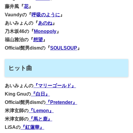
藤井風『
花
』
Vaundyの『
呼吸のように
』
あいみょんの『
あのね
』
乃木坂46の『
Monopoly
』
福山雅治の『
想望
』
Official髭男dismの『
SOULSOUP
』
ヒット曲
あいみょんの
『マリーゴールド』
King Gnuの
『白日』
Official髭男dismの
『Pretender』
米津玄師の
『Lemon』
米津玄師の
『馬と鹿』
LiSAの
『紅蓮華』