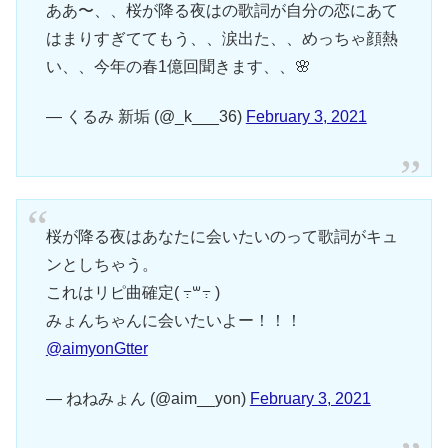
ああ〜、、桜が降る夜はの歌詞が自分の恋にあて
はまりすぎててもう、、涙出た、、めっちゃ顔熱
い、、今年の春1億回聞きます、、🌸
— くるみ 新垢 (@_k___36)
February 3, 2021
桜が降る夜はあなたに会いたいのって歌詞がキュ
ンとしちゃう。
これはリピ曲確定( ߹꒳߹ )
みょんちゃんに会いたいよー！！！
@aimyonGtter
— ねねみょん (@aim__yon)
February 3, 2021