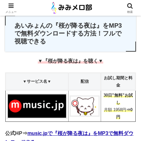
PR
メニュー
検索
あいみょんの『桜が降る夜は』をMP3
で無料ダウンロードする方法！フルで
視聴できる
▼『桜が降る夜は』を聴く▼
お試し期間と料
▼サービス名▼
配信
金
30日”無料”お試
し
月額 1958円
⇒0
円
公式HP⇒
music.jpで『桜が降る夜は』をMP3で無料ダウ