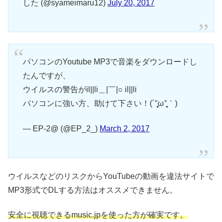
した (@syameimaru12)
July 20, 2017
パソコンのYoutube MP3で音楽をダウンロードし
たんですが、
ウイルスの警告がil||li＿|￣|○ il||li
パソコンに強い方、助けて下さい！(´°̥̥̥ω°̥̥̥｀)
— EP-2@ (@EP_2_)
March 2, 2017
ウイルスなどのリスクからYouTubeの動画を違法サイトで
MP3形式でDLする方法はオススメできません。
安全に視聴できるmusic.jpを使った方が確実です。