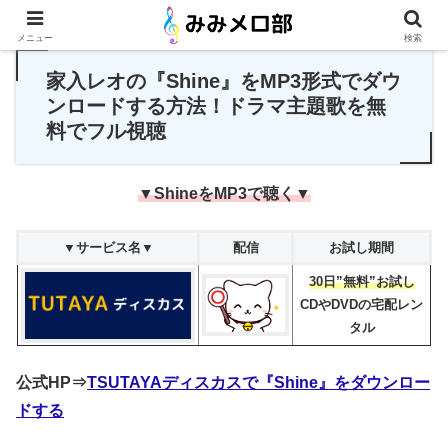
PR
メニュー
検索
家入レオの『Shine』をMP3形式でダウ
ンロードする方法！ドラマ主題歌を無
料でフル視聴
▼ShineをMP3で聴く▼
▼サービス名▼
配信
お試し期間
30日”無料”お試し
CDやDVDの宅配レン
タル
公式HP⇒
TSUTAYAディスカスで『Shine』をダウンロー
ドする