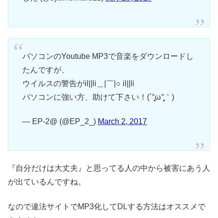
パソコンのYoutube MP3で音楽をダウンロードし
たんですが、
ウイルスの警告がil||li＿|￣|○ il||li
パソコンに強い方、助けて下さい！(´°̥̥̥ω°̥̥̥｀)
— EP-2@ (@EP_2_)
March 2, 2017
『自分だけは大丈夫』と思ってる人の中から被害にあう人
が出ているんですね。
なので違法サイトでMP3化してDLする方法はオススメで