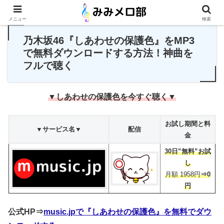
PR
メニュー
検索
乃木坂46『しあわせの保護色』をMP3
で無料ダウンロードする方法！神曲を
フルで聴く
▼しあわせの保護色を今すぐ聴く▼
お試し期間と料
▼サービス名▼
配信
金
30日”無料”お試
し
月額 1958円
⇒0
円
公式HP⇒
music.jpで『しあわせの保護色』を無料でダウ