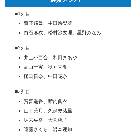
■1列目
齋藤飛鳥、生田絵梨花
白石麻衣、松村沙友理、星野みなみ
■2列目
井上小百合、和田まあや
高山一実、秋元真夏
樋口日奈、中田花奈
■3列目
賀喜遥香、新内眞衣
山下美月、久保史緒里
堀未央奈、大園桃子
遠藤さくら、岩本蓮加