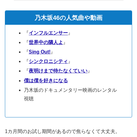
乃木坂46の人気曲や動画
『
インフルエンサー
』
『
世界中の隣人よ
』
『
Sing Out!
』
『
シンクロニシティ
』
『
夜明けまで待たなくていい
』
僕は僕を好きになる
乃木坂のドキュメンタリー映画のレンタル
視聴
1カ月間のお試し期間があるので焦らなくて大丈夫。