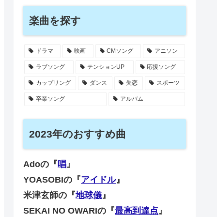
楽曲を探す
ドラマ
映画
CMソング
アニソン
ラブソング
テンションUP
応援ソング
カップリング
ダンス
失恋
スポーツ
卒業ソング
アルバム
2023年のおすすめ曲
Adoの『
唱
』
YOASOBIの『
アイドル
』
米津玄師の『
地球儀
』
SEKAI NO OWARIの『
最高到達点
』