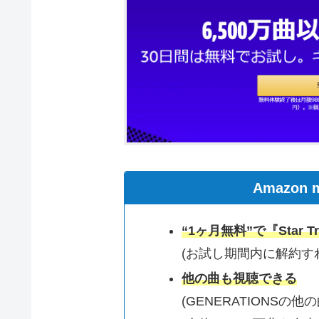
Amazon m
“1ヶ月無料”で『Star T
(お試し期間内に解約す
他の曲も視聴できる
(GENERATIONSの