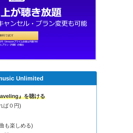
usic Unlimited
raveling』を聴ける
れば０円)
他の曲も楽しめる)