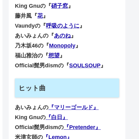
King Gnuの『
硝子窓
』
藤井風『
花
』
Vaundyの『
呼吸のように
』
あいみょんの『
あのね
』
乃木坂46の『
Monopoly
』
福山雅治の『
想望
』
Official髭男dismの『
SOULSOUP
』
ヒット曲
あいみょんの
『マリーゴールド』
King Gnuの
『白日』
Official髭男dismの
『Pretender』
米津玄師の
『Lemon』