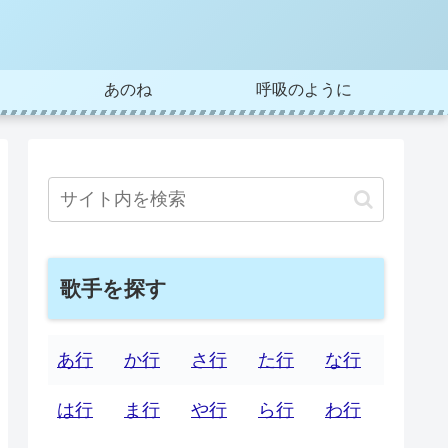
あのね
呼吸のように
歌手を探す
あ行
か行
さ行
た行
な行
は行
ま行
や行
ら行
わ行