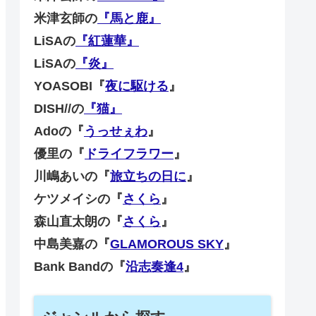
米津玄師の
『馬と鹿』
LiSAの
『紅蓮華』
LiSAの
『炎』
YOASOBI『
夜に駆ける
』
DISH//の
『猫』
Adoの『
うっせぇわ
』
優里の『
ドライフラワー
』
川嶋あいの『
旅立ちの日に
』
ケツメイシの『
さくら
』
森山直太朗の『
さくら
』
中島美嘉の『
GLAMOROUS SKY
』
Bank Bandの『
沿志奏逢4
』