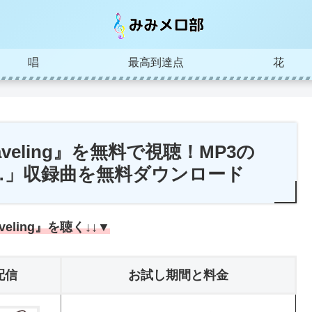
唱
最高到達点
花
Traveling』を無料で視聴！MP3の
g…」収録曲を無料ダウンロード
aveling』を聴く↓↓▼
配信
お試し期間と料金