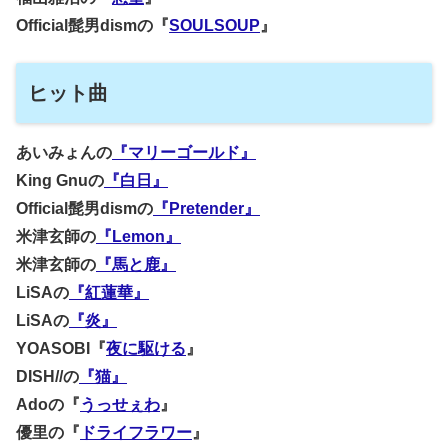
Official髭男dismの『
SOULSOUP
』
ヒット曲
あいみょんの
『マリーゴールド』
King Gnuの
『白日』
Official髭男dismの
『Pretender』
米津玄師の
『Lemon』
米津玄師の
『馬と鹿』
LiSAの
『紅蓮華』
LiSAの
『炎』
YOASOBI『
夜に駆ける
』
DISH//の
『猫』
Adoの『
うっせぇわ
』
優里の『
ドライフラワー
』