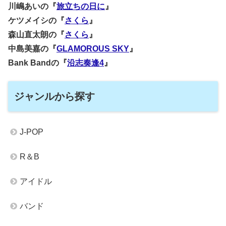
川嶋あいの『
旅立ちの日に
』
ケツメイシの『
さくら
』
森山直太朗の『
さくら
』
中島美嘉の『
GLAMOROUS SKY
』
Bank Bandの『
沿志奏逢4
』
ジャンルから探す
J-POP
R＆B
アイドル
バンド