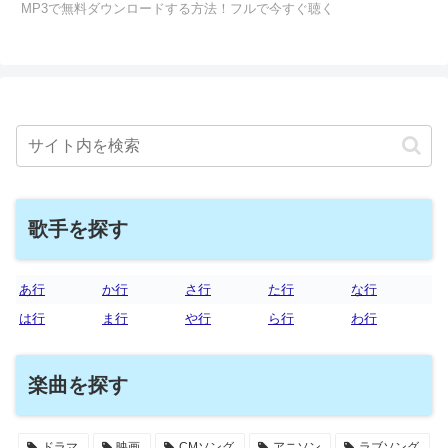
MP3で無料ダウンロードする方法！フルで今すぐ聴く
歌手を探す
あ行
か行
さ行
た行
な行
は行
ま行
や行
ら行
わ行
楽曲を探す
ドラマ
映画
CMソング
アニソン
ラブソング