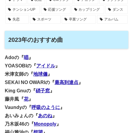
テンションUP
応援ソング
カップリング
ダンス
失恋
スポーツ
卒業ソング
アルバム
2023年のおすすめ曲
Adoの『
唱
』
YOASOBIの『
アイドル
』
米津玄師の『
地球儀
』
SEKAI NO OWARIの『
最高到達点
』
King Gnuの『
硝子窓
』
藤井風『
花
』
Vaundyの『
呼吸のように
』
あいみょんの『
あのね
』
乃木坂46の『
Monopoly
』
福山雅治の『
想望
』