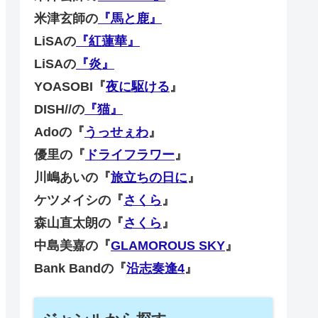
米津玄師の
『馬と鹿』
LiSAの
『紅蓮華』
LiSAの
『炎』
YOASOBI『
夜に駆ける
』
DISH//の
『猫』
Adoの『
うっせぇわ
』
優里の『
ドライフラワー
』
川嶋あいの『
旅立ちの日に
』
ケツメイシの『
さくら
』
森山直太朗の『
さくら
』
中島美嘉の『
GLAMOROUS SKY
』
Bank Bandの『
沿志奏逢4
』