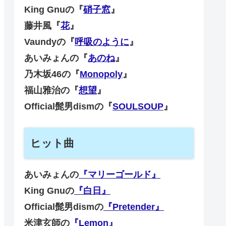
King Gnuの『
硝子窓
』
藤井風『
花
』
Vaundyの『
呼吸のように
』
あいみょんの『
あのね
』
乃木坂46の『
Monopoly
』
福山雅治の『
想望
』
Official髭男dismの『
SOULSOUP
』
ヒット曲
あいみょんの
『マリーゴールド』
King Gnuの
『白日』
Official髭男dismの
『Pretender』
米津玄師の
『Lemon』