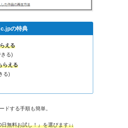
ic.jpの特典
もらえる
きる)
もらえる
きる)
ンロードする手順も簡単。
0日無料お試し！』を選びます↓↓