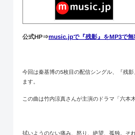
公式HP⇒
music.jpで『残影』をMP3
今回は秦基博の5枚目の配信シングル、『残影
ます。
この曲は竹内涼真さんが主演のドラマ「六本
拭いようのない痛み、怒り、絶望、孤独。そ