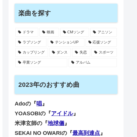
楽曲を探す
ドラマ
映画
CMソング
アニソン
ラブソング
テンションUP
応援ソング
カップリング
ダンス
失恋
スポーツ
卒業ソング
アルバム
2023年のおすすめ曲
Adoの『
唱
』
YOASOBIの『
アイドル
』
米津玄師の『
地球儀
』
SEKAI NO OWARIの『
最高到達点
』