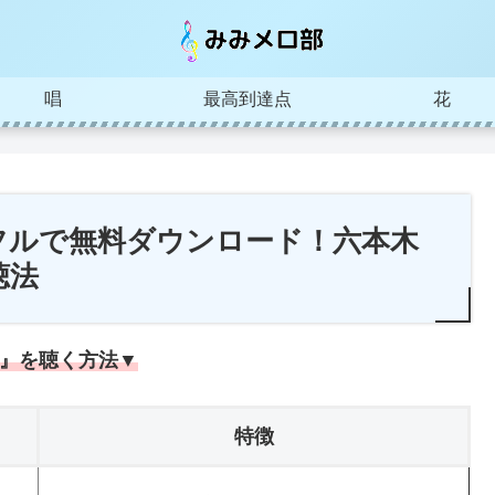
唱
最高到達点
花
フルで無料ダウンロード！六本木
聴法
』を聴く方法▼
特徴