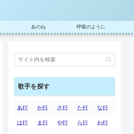
あのね
呼吸のように
歌手を探す
あ行
か行
さ行
た行
な行
は行
ま行
や行
ら行
わ行