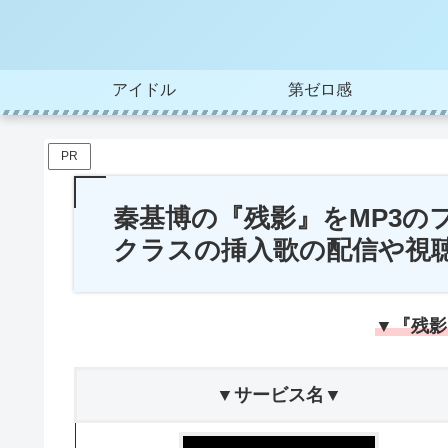
アイドル
第ゼロ感
PR
秦基博の『残影』をMP3の
クラスの挿入歌の配信や視
▼『残影
▼サービス名▼