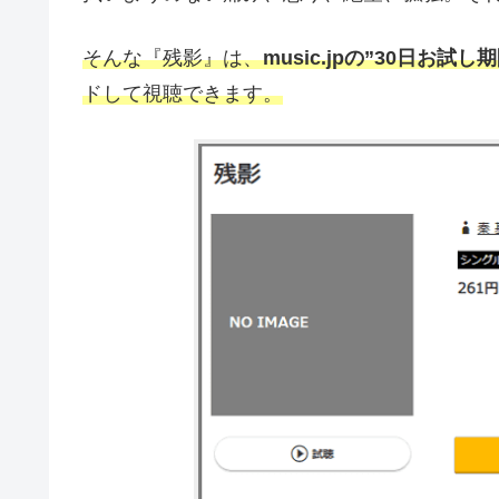
そんな『残影』は、
music.jpの”30日お試し
ドして視聴できます。