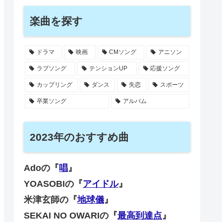
楽曲を探す
ドラマ
映画
CMソング
アニソン
ラブソング
テンションUP
応援ソング
カップリング
ダンス
失恋
スポーツ
卒業ソング
アルバム
2023年のおすすめ曲
Adoの『
唱
』
YOASOBIの『
アイドル
』
米津玄師の『
地球儀
』
SEKAI NO OWARIの『
最高到達点
』