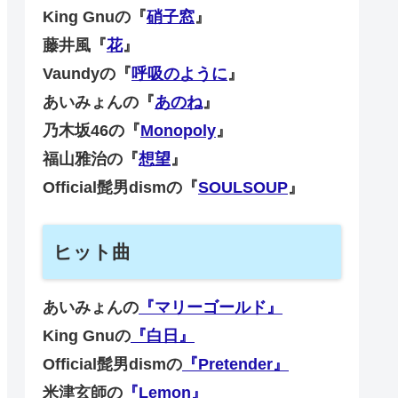
King Gnuの『
硝子窓
』
藤井風『
花
』
Vaundyの『
呼吸のように
』
あいみょんの『
あのね
』
乃木坂46の『
Monopoly
』
福山雅治の『
想望
』
Official髭男dismの『
SOULSOUP
』
ヒット曲
あいみょんの
『マリーゴールド』
King Gnuの
『白日』
Official髭男dismの
『Pretender』
米津玄師の
『Lemon』