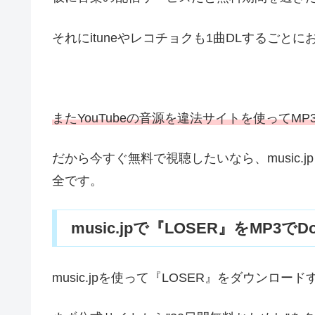
それにituneやレコチョクも1曲DLするごと
またYouTubeの音源を違法サイトを使ってM
だから今すぐ無料で視聴したいなら、music
全です。
music.jpで『LOSER』をMP3でD
music.jpを使って『LOSER』をダウンロー