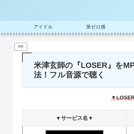
アイドル
第ゼロ感
PR
米津玄師の『LOSER』を
法！フル音源で聴く
▼LOS
▼サービス名▼