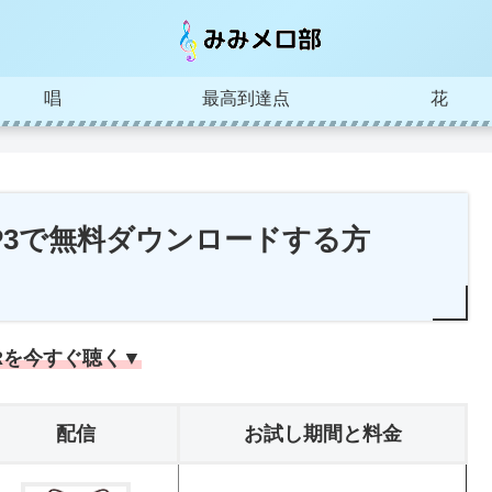
唱
最高到達点
花
MP3で無料ダウンロードする方
ERを今すぐ聴く▼
配信
お試し期間と料金