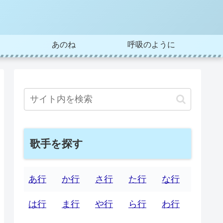
あのね
呼吸のように
歌手を探す
あ行
か行
さ行
た行
な行
は行
ま行
や行
ら行
わ行