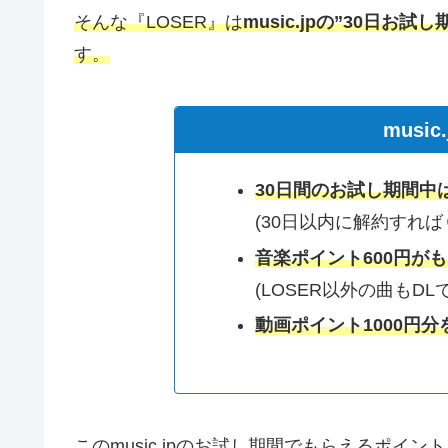
そんな『LOSER』は
music.jpの”30日お試し
す。
musi
30日間のお試し期間中
(30日以内に解約すれば
音楽ポイント600円が
(LOSER以外の曲もDL
動画ポイント1000円分
このmusic.jpのお試し期間でもらえるポイ