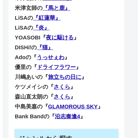
米津玄師の
『馬と鹿』
LiSAの
『紅蓮華』
LiSAの
『炎』
YOASOBI『
夜に駆ける
』
DISH//の
『猫』
Adoの『
うっせぇわ
』
優里の『
ドライフラワー
』
川嶋あいの『
旅立ちの日に
』
ケツメイシの『
さくら
』
森山直太朗の『
さくら
』
中島美嘉の『
GLAMOROUS SKY
』
Bank Bandの『
沿志奏逢4
』