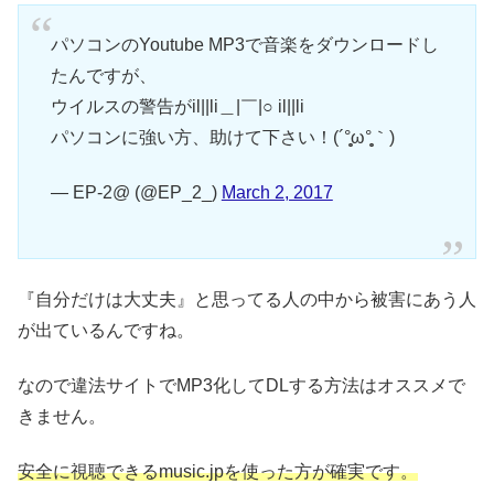
パソコンのYoutube MP3で音楽をダウンロードし
たんですが、
ウイルスの警告がil||li＿|￣|○ il||li
パソコンに強い方、助けて下さい！(´°̥̥̥ω°̥̥̥｀)
— EP-2@ (@EP_2_)
March 2, 2017
『自分だけは大丈夫』と思ってる人の中から被害にあう人
が出ているんですね。
なので違法サイトでMP3化してDLする方法はオススメで
きません。
安全に視聴できるmusic.jpを使った方が確実です。