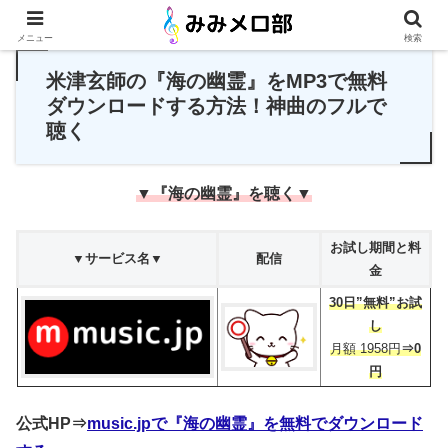
PR
メニュー
検索
米津玄師の『海の幽霊』をMP3で無料
ダウンロードする方法！神曲のフルで
聴く
▼『海の幽霊』を聴く▼
お試し期間と料
▼サービス名▼
配信
金
30日”無料”お試
し
月額 1958円
⇒0
円
公式HP⇒
music.jpで『海の幽霊』を無料でダウンロード