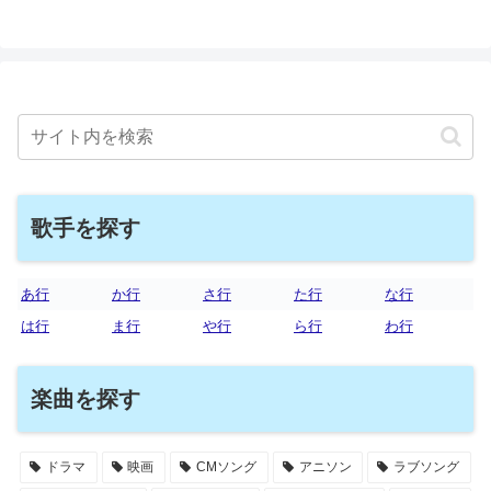
歌手を探す
あ行
か行
さ行
た行
な行
は行
ま行
や行
ら行
わ行
楽曲を探す
ドラマ
映画
CMソング
アニソン
ラブソング