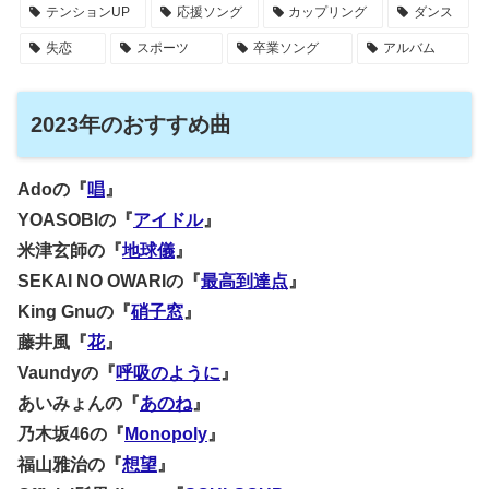
テンションUP
応援ソング
カップリング
ダンス
失恋
スポーツ
卒業ソング
アルバム
2023年のおすすめ曲
Adoの『
唱
』
YOASOBIの『
アイドル
』
米津玄師の『
地球儀
』
SEKAI NO OWARIの『
最高到達点
』
King Gnuの『
硝子窓
』
藤井風『
花
』
Vaundyの『
呼吸のように
』
あいみょんの『
あのね
』
乃木坂46の『
Monopoly
』
福山雅治の『
想望
』