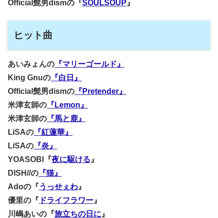
Official髭男dismの『
SOULSOUP
』
ヒット曲
あいみょんの
『マリーゴールド』
King Gnuの
『白日』
Official髭男dismの
『Pretender』
米津玄師の
『Lemon』
米津玄師の
『馬と鹿』
LiSAの
『紅蓮華』
LiSAの
『炎』
YOASOBI『
夜に駆ける
』
DISH//の
『猫』
Adoの『
うっせぇわ
』
優里の『
ドライフラワー
』
川嶋あいの『
旅立ちの日に
』