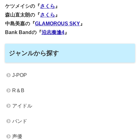
ケツメイシの『
さくら
』
森山直太朗の『
さくら
』
中島美嘉の『
GLAMOROUS SKY
』
Bank Bandの『
沿志奏逢4
』
ジャンルから探す
J-POP
R＆B
アイドル
バンド
声優